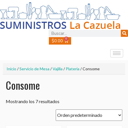
0
$
0.00
Inicio
/
Servicio de Mesa
/
Vajilla
/
Platería
/ Consome
Consome
Mostrando los 7 resultados