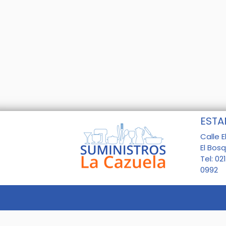
ESTA
Calle E
El Bos
Tel: 02
0992