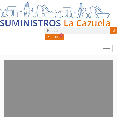
0
$
0.00