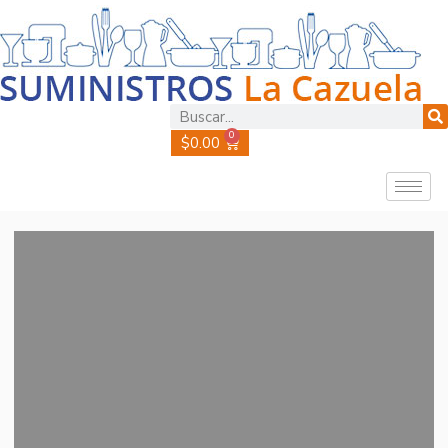
0
$
0.00