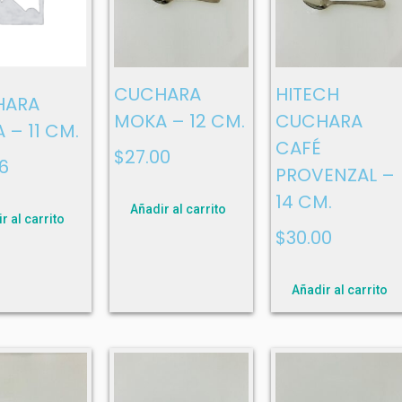
CUCHARA
HITECH
HARA
MOKA – 12 CM.
CUCHARA
 – 11 CM.
CAFÉ
$
27.00
6
PROVENZAL –
14 CM.
Añadir al carrito
r al carrito
$
30.00
Añadir al carrito