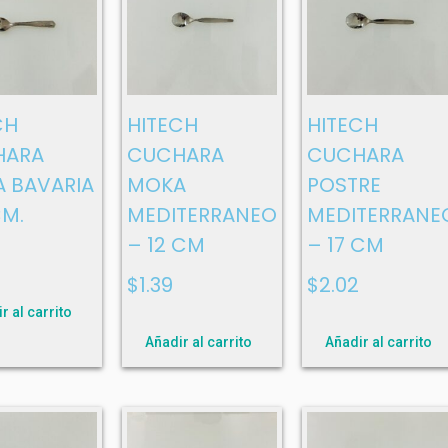
CH
HITECH
HITECH
HARA
CUCHARA
CUCHARA
 BAVARIA
MOKA
POSTRE
CM.
MEDITERRANEO
MEDITERRANE
– 12 CM
– 17 CM
$
1.39
$
2.02
r al carrito
Añadir al carrito
Añadir al carrito