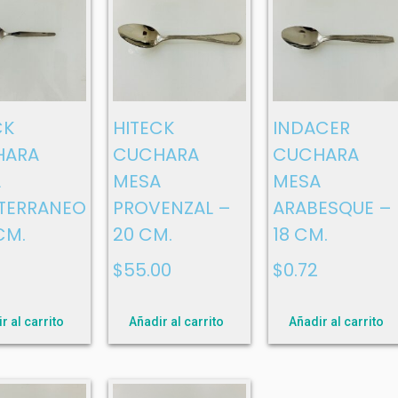
CK
HITECK
INDACER
HARA
CUCHARA
CUCHARA
A
MESA
MESA
TERRANEO
PROVENZAL –
ARABESQUE –
CM.
20 CM.
18 CM.
$
55.00
$
0.72
r al carrito
Añadir al carrito
Añadir al carrito