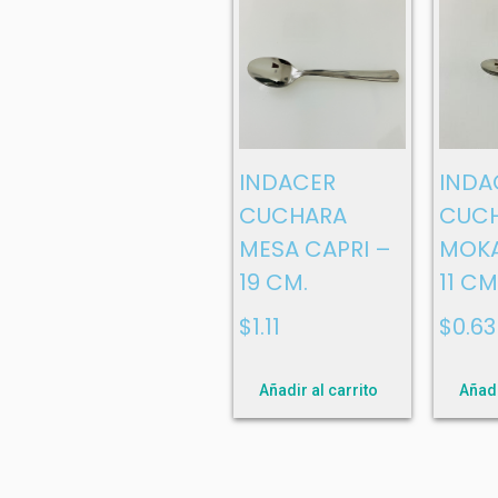
INDACER
INDA
CUCHARA
CUC
MESA CAPRI –
MOKA
19 CM.
11 CM
$
1.11
$
0.63
Añadir al carrito
Añadi