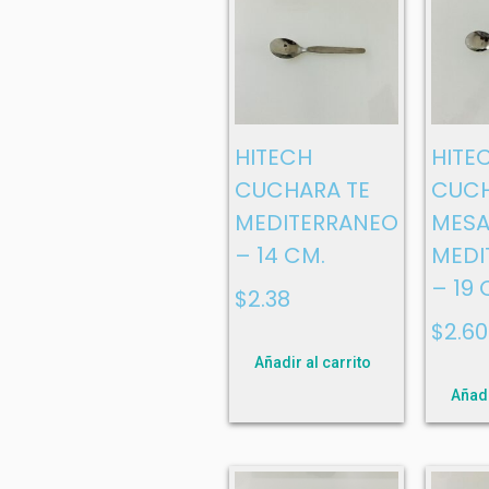
HITECH
HITE
CUCHARA TE
CUC
MEDITERRANEO
MES
– 14 CM.
MEDI
– 19 
$
2.38
$
2.60
Añadir al carrito
Añadi