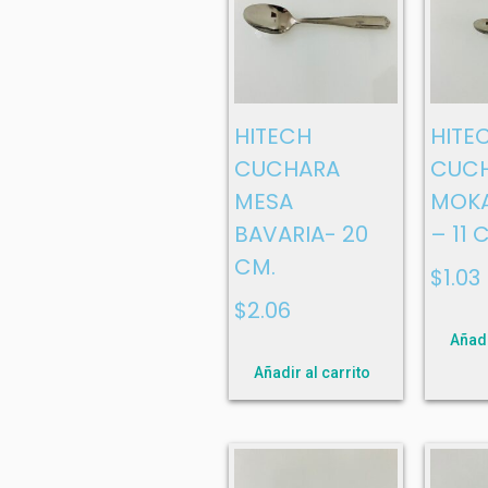
HITECH
HITE
CUCHARA
CUC
MESA
MOKA
BAVARIA- 20
– 11 
CM.
$
1.03
$
2.06
Añadi
Añadir al carrito