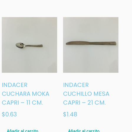
INDACER
INDACER
CUCHARA MOKA
CUCHILLO MESA
CAPRI – 11 CM.
CAPRI – 21 CM.
$
0.63
$
1.48
Añadir al carrito
Añadir al carrito