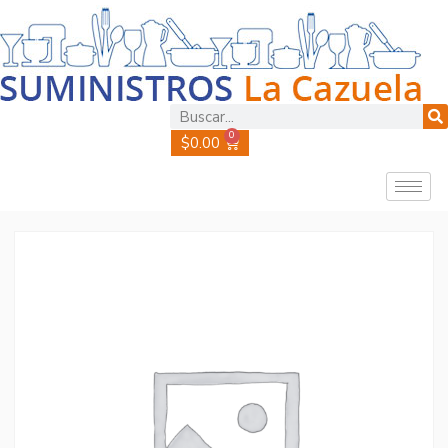
0
$
0.00