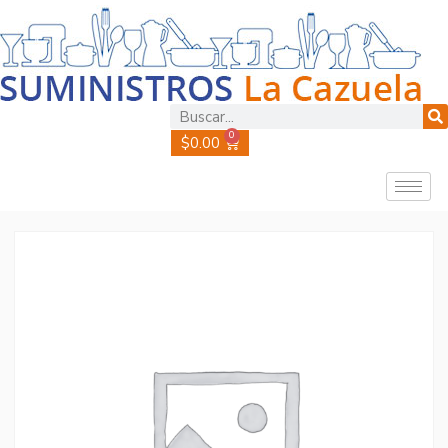
0
$
0.00