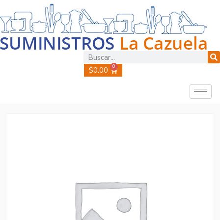
0
$
0.00