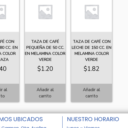
FÉ CON
TAZA DE CAFÉ
TAZA DE CAFÉ CON
80 CC. EN
PEQUEÑA DE 50 CC.
LECHE DE 150 CC. EN
A COLOR
EN MELAMINA COLOR
MELAMINA COLOR
TAZA
VERDE
VERDE
.40
$
1.20
$
1.82
r al
Añadir al
Añadir al
ito
carrito
carrito
MOS UBICADOS
NUESTRO HORARIO
l Carmen, Qta. Avelina,
Lunes – Viernes