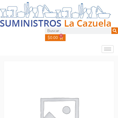
0
$
0.00