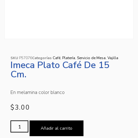
SKU
P57076
Categorías
Café
,
Platería
,
Servicio de Mesa
,
Vajilla
Imeca Plato Café De 15
Cm.
En melamina color blanco
$
3.00
Añadir al carrito