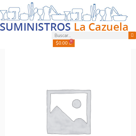
0
$
0.00