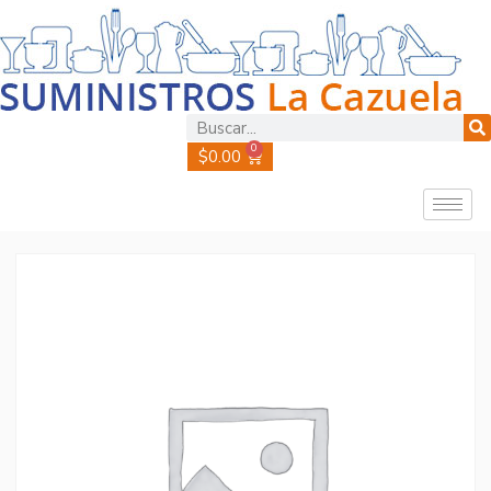
0
$
0.00