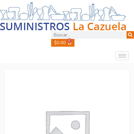
0
$
0.00