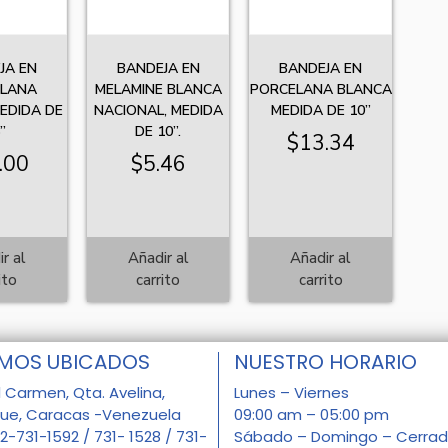
JA EN
BANDEJA EN
BANDEJA EN
ELANA
MELAMINE BLANCA
PORCELANA BLANCA
EDIDA DE
NACIONAL, MEDIDA
MEDIDA DE 10”
”
DE 10”.
$
13.34
.00
$
5.46
r al
Añadir al
Añadir al
ito
carrito
carrito
MOS UBICADOS
NUESTRO HORARIO
l Carmen, Qta. Avelina,
Lunes – Viernes
que, Caracas -Venezuela
09:00 am – 05:00 pm
12-731-1592 / 731- 1528 / 731-
Sábado – Domingo – Cerra