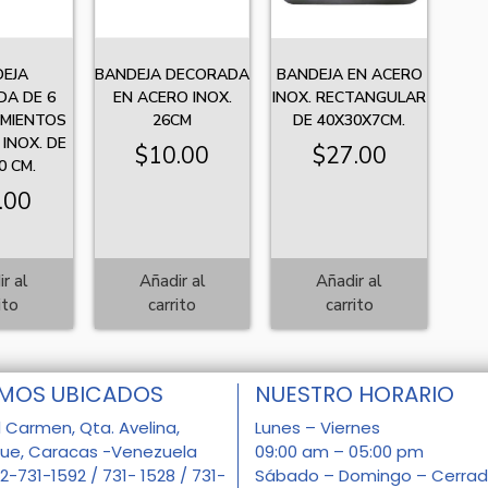
EJA
BANDEJA DECORADA
BANDEJA EN ACERO
A DE 6
EN ACERO INOX.
INOX. RECTANGULAR
MIENTOS
26CM
DE 40X30X7CM.
INOX. DE
$
10.00
$
27.00
0 CM.
.00
r al
Añadir al
Añadir al
ito
carrito
carrito
MOS UBICADOS
NUESTRO HORARIO
l Carmen, Qta. Avelina,
Lunes – Viernes
que, Caracas -Venezuela
09:00 am – 05:00 pm
12-731-1592 / 731- 1528 / 731-
Sábado – Domingo – Cerra