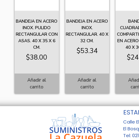
BANDEJA EN ACERO
BANDEJA EN ACERO
BAND
INOX. PULIDO
INOX.
CUADRAD
RECTANGULAR CON
RECTANGULAR. 40 X
COMPARTI
ASAS. 40 X 35 X 6
32 CM.
EN ACERO 
CM.
40 X 3
$
53.34
$
38.00
$
24
Añadir al
Añadir al
Añadi
carrito
carrito
carr
ESTA
Calle E
El Bos
Tel: 02