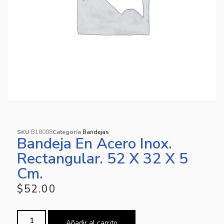
SKU
B18008
Categoría
Bandejas
Bandeja En Acero Inox.
Rectangular. 52 X 32 X 5
Cm.
$
52.00
Añadir al carrito