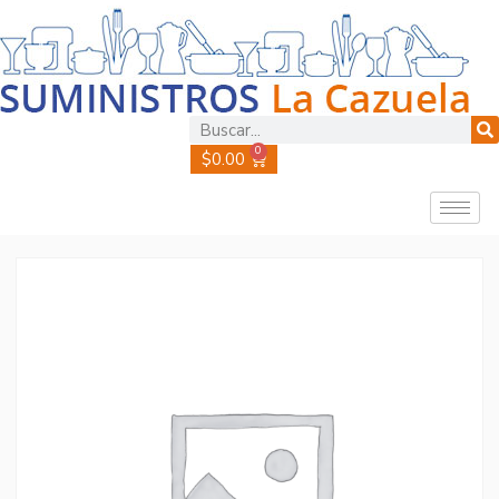
0
$
0.00