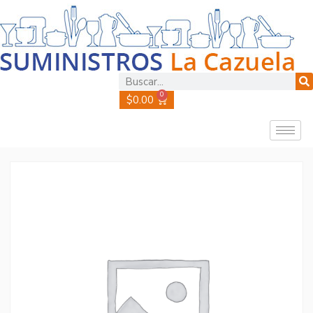
0
$
0.00