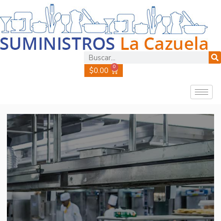
0
$
0.00